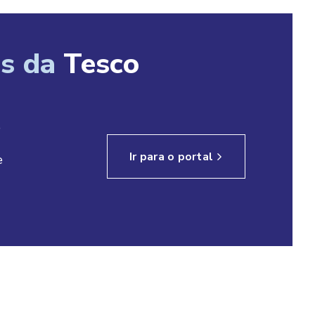
as da
Tesco
o
Ir para o portal
e